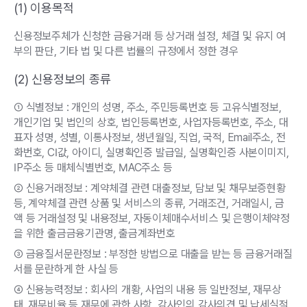
(1) 이용목적
푸른씨앗 기금 현황
신용정보주체가 신청한 금융거래 등 상거래 설정, 체결 및 유지 여
부의 판단, 기타 법 및 다른 법률의 규정에서 정한 경우
포트폴리오 현황
(2) 신용정보의 종류
삼성자산운용 푸른씨앗 운용현황
식별정보 : 개인의 성명, 주소, 주민등록번호 등 고유식별정보,
알기 쉬운 운용보고
개인기업 및 법인의 상호, 법인등록번호, 사업자등록번호, 주소, 대
표자 성명, 성별, 이통사정보, 생년월일, 직업, 국적, Email주소, 전
기금운용 따라잡기
화번호, CI값, 아이디, 실명확인증 발급일, 실명확인증 사본이미지,
IP주소 등 매체식별번호, MAC주소 등
투자정보
신용거래정보 : 계약체결 관련 대출정보, 담보 및 채무보증현황
등, 계약체결 관련 상품 및 서비스의 종류, 거래조건, 거래일시, 금
액 등 거래설정 및 내용정보, 자동이체매수서비스 및 은행이체약정
포스트
을 위한 출금금융기관명, 출금계좌번호
영상
금융질서문란정보 : 부정한 방법으로 대출을 받는 등 금융거래질
서를 문란하게 한 사실 등
ETF 필터 검색
신용능력정보 : 회사의 개황, 사업의 내용 등 일반정보, 재무상
펀드 필터 검색
태, 재무비율 등 재무에 관한 사항, 감사인의 감사의견 및 납세실적