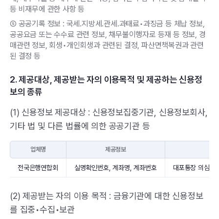
등 비재무에 관한 사항 등
공공기록 정보 : 국세.지방세.관세.과태료•과징금 등 체납 정보,
마이페이지
공공요금 또는 수수료 관련 정보, 채무불이행자로 등재 등 정보, 경
매관련 정보, 회생•개인회생과 관련된 결정, 파산면책복권과 관련
된 결정 등
임직원 교육
가입자 교육
2. 제공대상, 제공받는 자의 이용목적 및 제공하는 신용정
보의 종류
정보 수정
(1) 신용정보 제공대상 : 신용정보집중기관, 신용정보회사,
기타 법 및 다른 법률에 의한 공공기관 등
업체명
제공정보
전국은행연합회
실명확인번호, 계좌명, 계좌번호
대포통장 의심계좌
(2) 제공받는 자의 이용 목적 : 금융기관에 대한 신용정보
를 집중•수집•보관